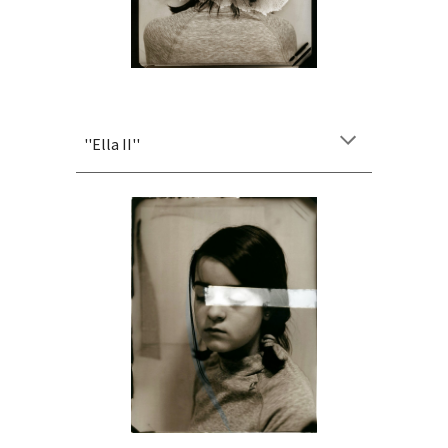
''
Ella II
''